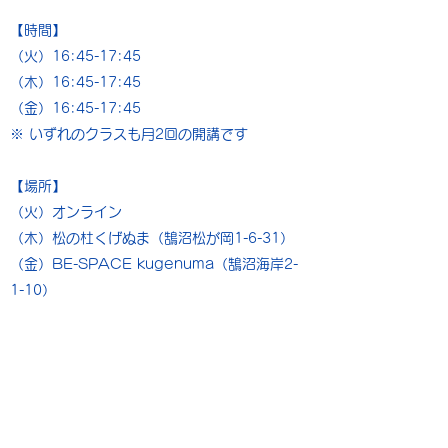
【時間】
（火）16:45-17:45
（木）16:45-17:45
（金）16:45-17:45
※ いずれのクラスも月2回の開講です
【場所】
（火）オンライン
（木）松の杜くげぬま（鵠沼松が岡1-6-31）
（金）BE-SPACE kugenuma（鵠沼海岸2-
1-10）
【受講料】
7,700円（月額税込・添削料込）
＊無料体験受講およびご面談は随時受け付けて
おります。ご希望の方は、お問い合わせフォー
ムよりご連絡ください。体験・ご面談可能な日